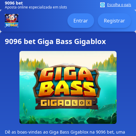
9096 bet
🌐
Escolha o país
Aposta online especializada em slots
Entrar
Registrar
9096 bet Giga Bass Gigablox
Dê as boas-vindas ao Giga Bass Gigablox na 9096 bet, uma