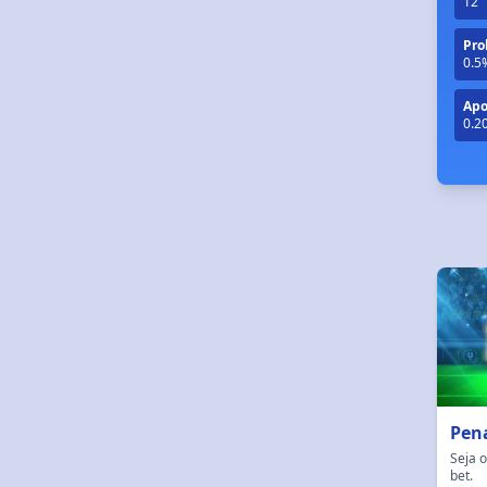
12
Pro
0.5
Apo
0.2
Pen
Seja o
bet.