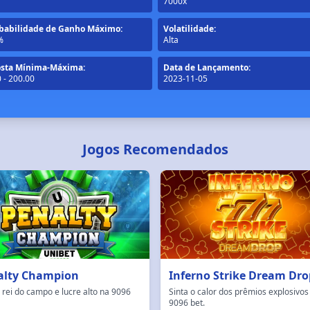
7000x
babilidade de Ganho Máximo:
Volatilidade:
%
Alta
sta Mínima-Máxima:
Data de Lançamento:
0 - 200.00
2023-11-05
Jogos Recomendados
alty Champion
Inferno Strike Dream Dro
 rei do campo e lucre alto na 9096
Sinta o calor dos prêmios explosivos
9096 bet.