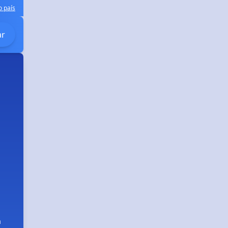
o país
ar
a